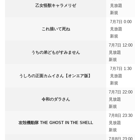
乙女怪獣キャラメリゼ
見放題
新規
7月7日 0:00
これ描いて死ね
見放題
新規
7月7日 12:00
うちの弟どもがすみません
見放題
新規
7月7日 1:30
うしろの正面カムイさん【オンエア版】
見放題
新規
7月7日 22:00
令和のダラさん
見放題
新規
7月8日 23:30
攻殻機動隊 THE GHOST IN THE SHELL
見放題
新規
7月8日 23:00