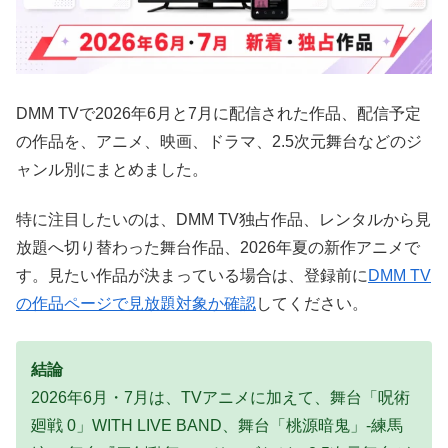
DMM TVで2026年6月と7月に配信された作品、配信予定
の作品を、アニメ、映画、ドラマ、2.5次元舞台などのジ
ャンル別にまとめました。
特に注目したいのは、DMM TV独占作品、レンタルから見
放題へ切り替わった舞台作品、2026年夏の新作アニメで
す。見たい作品が決まっている場合は、登録前に
DMM TV
の作品ページで見放題対象か確認
してください。
結論
2026年6月・7月は、TVアニメに加えて、舞台「呪術
廻戦 0」WITH LIVE BAND、舞台「桃源暗鬼」-練馬