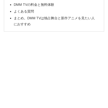
DMM TVの料金と無料体験
よくある質問
まとめ。DMM TVは独占舞台と新作アニメを見たい人
におすすめ