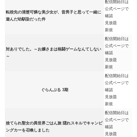
配信開始日は
公式ページで
転校先の清楚可憐な美少女が、昔男子と思って一緒に
確認
遊んだ幼馴染だった件
見放題
新規
配信開始日は
公式ページで
対ありでした。～お嬢さまは格闘ゲームなんてしない
確認
～
見放題
新規
配信開始日は
公式ページで
ぐらんぶる 3期
確認
見放題
新規
配信開始日は
公式ページで
捨てられ聖女の異世界ごはん旅 隠れスキルでキャンピ
確認
ングカーを召喚しました
見放題