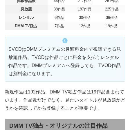
掲載作品数
44作品
217作品
261作品
見放題
38作品
187作品
225作品
レンタル
6作品
30作品
36作品
DMM TV独占
7作品
12作品
19作品
SVODはDMMプレミアムの月額料金内で視聴できる見
放題作品、TVODは作品ごとに料金を支払うレンタル
作品です。DMMプレミアムへ登録しても、TVOD作品
は別料金になります。
新規作品は192作品、DMM TV独占作品は19作品含まれて
います。作品数だけでなく、見たいタイトルが見放題かど
うかを確認してから登録することが重要です。
DMM TV独占・オリジナルの注目作品