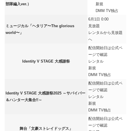
部隊編入ver.）
新規
DMM TV独占
6月1日 0:00
ミュージカル「ヘタリア〜The glorious
見放題
world〜」
レンタルから見放題
へ
配信開始日は公式ペ
ージで確認
Identity V STAGE 大感謝祭
レンタル
新規
DMM TV独占
配信開始日は公式ペ
ージで確認
Identity V STAGE 大感謝祭2025 ～サバイバー
レンタル
＆ハンター大集合!!～
新規
DMM TV独占
配信開始日は公式ペ
ージで確認
舞台「文豪ストレイドッグス」