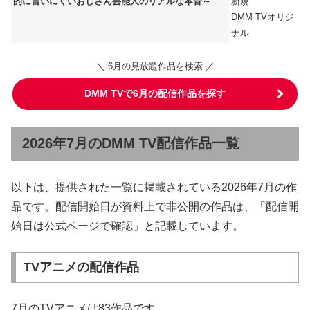
的に言いにくいおじさん芸能人のリアルな本音～
新規
DMM TVオリジ
ナル
＼ 6月の見放題作品を検索 ／
DMM TVで6月の配信作品を探す
2026年7月のDMM TV配信作品一覧
以下は、提供された一覧に掲載されている2026年7月の作
品です。配信開始日が資料上で非公開の作品は、「配信開
始日は公式ページで確認」と記載しています。
TVアニメの配信作品
7月のTVアニメは83作品です。