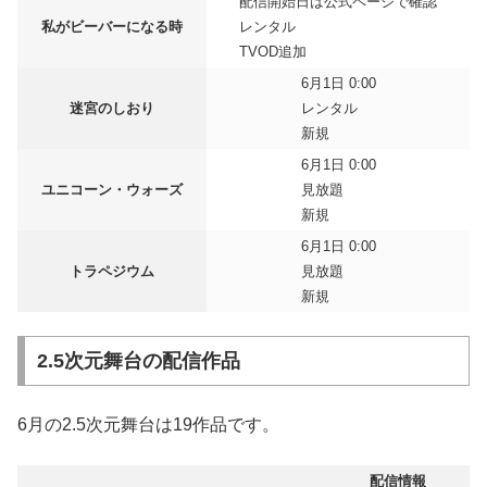
配信開始日は公式ページで確認
私がビーバーになる時
レンタル
TVOD追加
6月1日 0:00
迷宮のしおり
レンタル
新規
6月1日 0:00
ユニコーン・ウォーズ
見放題
新規
6月1日 0:00
トラペジウム
見放題
新規
2.5次元舞台の配信作品
6月の2.5次元舞台は19作品です。
配信情報