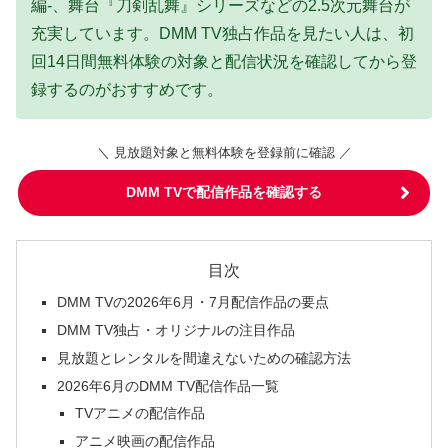
編-、舞台『刀剣乱舞』シリーズなどの2.5次元舞台が
充実しています。DMM TV独占作品を見たい人は、初
回14日間無料体験の対象と配信状況を確認してから登
録するのがおすすめです。
＼ 見放題対象と無料体験を登録前に確認 ／
DMM TVで配信作品を確認する
目次
DMM TVの2026年6月・7月配信作品の要点
DMM TV独占・オリジナルの注目作品
見放題とレンタルを間違えないための確認方法
2026年6月のDMM TV配信作品一覧
TVアニメの配信作品
アニメ映画の配信作品