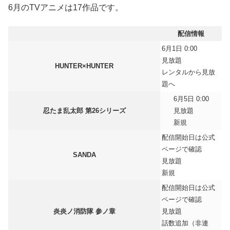
6月のTVアニメは17作品です。
配信情報
6月1日 0:00
見放題
HUNTER×HUNTER
レンタルから見放
題へ
6月5日 0:00
忍たま乱太郎 第26シリーズ
見放題
新規
配信開始日は公式
ページで確認
SANDA
見放題
新規
配信開始日は公式
ページで確認
炎炎ノ消防隊 参ノ章
見放題
話数追加（非連