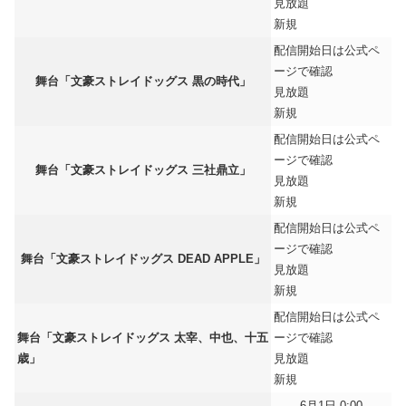
見放題
新規
配信開始日は公式ペ
ージで確認
舞台「文豪ストレイドッグス 黒の時代」
見放題
新規
配信開始日は公式ペ
ージで確認
舞台「文豪ストレイドッグス 三社鼎立」
見放題
新規
配信開始日は公式ペ
ージで確認
舞台「文豪ストレイドッグス DEAD APPLE」
見放題
新規
配信開始日は公式ペ
舞台「文豪ストレイドッグス 太宰、中也、十五
ージで確認
歳」
見放題
新規
6月1日 0:00