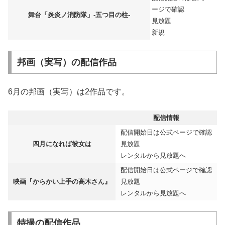
ージで確認
舞台「炎炎ノ消防隊」-五つ目の柱-
見放題
新規
邦画（実写）の配信作品
6月の邦画（実写）は2作品です。
配信情報
配信開始日は公式ページで確認
四月になれば彼女は
見放題
レンタルから見放題へ
配信開始日は公式ページで確認
映画『からかい上手の高木さん』
見放題
レンタルから見放題へ
特撮の配信作品