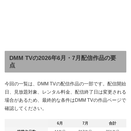
DMM TVの2026年6月・7月配信作品の要
点
今回の一覧は、DMM TVの配信作品の一部です。配信開始
日、見放題対象、レンタル料金、配信終了日は変更される
場合があるため、最終的な条件はDMM TVの作品ページで
確認してください。
6月
7月
合計