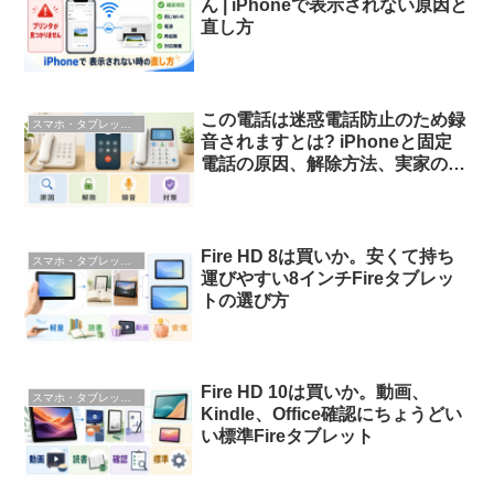
ん | iPhoneで表示されない原因と
直し方
この電話は迷惑電話防止のため録
スマホ・タブレット・ガジェット
音されますとは? iPhoneと固定
電話の原因、解除方法、実家の迷
惑電話対策
Fire HD 8は買いか。安くて持ち
スマホ・タブレット・ガジェット
運びやすい8インチFireタブレッ
トの選び方
Fire HD 10は買いか。動画、
スマホ・タブレット・ガジェット
Kindle、Office確認にちょうどい
い標準Fireタブレット