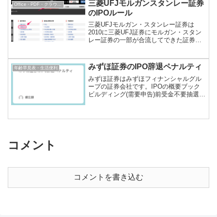
三菱UFJモルガンスタンレー証券
Office・PDF・クラウドサービス
落購入申込当...
のIPOルール
三菱UFJモルガン・スタンレー証券は
2010に三菱UFJ証券にモルガン・スタン
レー証券の一部が合流してできた証券会
社です。IPOの概要ブックビルディング
(需要申告)資金チェックあり同一資金での
重複申込 資金拘束なし抽選抽選配分10%
みずほ証券のIPO辞退ペナルティ
年齢早見表・生活便利
最大当選...
みずほ証券はみずほフィナンシャルグル
ープの証券会社です。IPOの概要ブック
ビルディング(需要申告)前受金不要抽選ネ
ット抽選配分10%以上抽選方法1口座1抽
選最大当選数量1単元結果発表抽選日翌日
の6時メール通知当落、繰り上げ結果補欠
当選繰り上...
コメント
コメントを書き込む