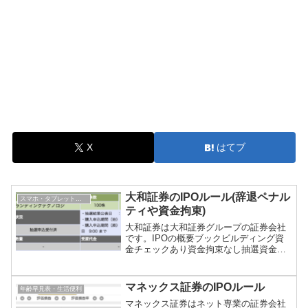
X
はてブ
大和証券のIPOルール(辞退ペナル
スマホ・タブレット・ガジェット
ティや資金拘束)
大和証券は大和証券グループの証券会社
です。IPOの概要ブックビルディング資
金チェックあり資金拘束なし抽選資金抽
選時に必要完全平等抽選個人への販売数
量の10%最大当選数量1単元同一資金で同
一当選日可結果発表抽選日の翌営業日の6
マネックス証券のIPOルール
年齢早見表・生活便利
時以降メール通知...
マネックス証券はネット専業の証券会社