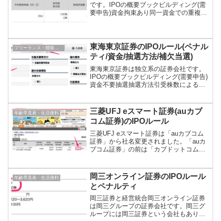
です。IPOの概要ブックビルディング(需
要申告)資金拘束あり同一資金での重複申
込不可抽選抽選配分100%抽選方法1口座1
票最大当選数1単元結果発表抽選日の
20:30以降メール通知当落購入申込当選辞
退ペナル...
東海東京証券のIPOルール(ペナル
フリーランス・開発・ブログ運営
ティ/資金/抽選方法/補欠当選)
東海東京証券は独立系の証券会社です。
IPOの概要ブックビルディング(需要申告)
資金不要抽選抽選方法引受株数による最
大当選数 1単元(ダイレクトコース) 資金
抽選時に必要同一資金で同一抽選日 不可
メール通知あり購入申込当選辞退最大1年
三菱UFJ eスマート証券(auカブ
年齢早見表・生活便利
6ヶ月抽...
コム証券)のIPOルール
三菱UFJ eスマート証券は「auカブコム
証券」から社名変更されました。「auカ
ブコム証券」の前は「カブドットコム証
券」という社名でした。株式の特殊注文
の種類が多いことで有名です。IPOの概
要ブックビルディング(需要申告)資金チェ
岡三オンライン証券のIPOルール
年齢早見表・生活便利
ックあり資...
とペナルティ
岡三証券と経営統合岡三オンライン証券
は岡三グループの証券会社です。岡三グ
ループには岡三証券という会社もあり紛