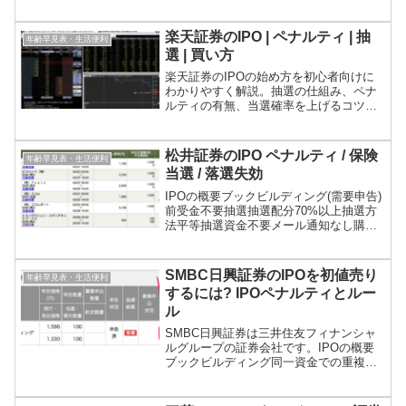
らわしいのですが、岡三オンライン証券
は岡三証券とは別会社です。岡三オンラ
イン証券はその名の通りネット(オンライ
楽天証券のIPO | ペナルティ | 抽
年齢早見表・生活便利
ン)専業、岡三証券は対...
選 | 買い方
楽天証券のIPOの始め方を初心者向けに
わかりやすく解説。抽選の仕組み、ペナ
ルティの有無、当選確率を上げるコツ、
具体的な買い方まで網羅。失敗しない
IPO投資の手順を知りたい方は必見で
す。
松井証券のIPO ペナルティ / 保険
年齢早見表・生活便利
当選 / 落選失効
IPOの概要ブックビルディング(需要申告)
前受金不要抽選抽選配分70%以上抽選方
法平等抽選資金不要メール通知なし購入
申込当選辞退ペナルティ6ヶ月間抽選対象
から除外資金購入申込で初めて必要にな
る売り注文注文可能時間上場日の前営業
SMBC日興証券のIPOを初値売り
年齢早見表・生活便利
日の17時注文...
するには? IPOペナルティとルー
ル
SMBC日興証券は三井住友フィナンシャ
ルグループの証券会社です。IPOの概要
ブックビルディング同一資金での重複申
込不可抽選平等抽選10%ステージ抽選5%
最大当選数量1単元抽選タイミング前期型
結果発表抽選日の17時以降メール通知当