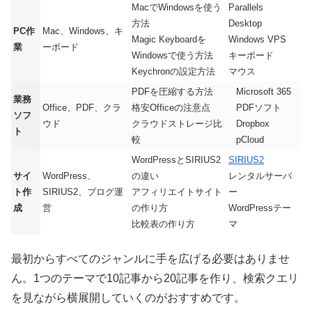
MacでWindowsを使う
Parallels
方法
Desktop
PC作
Mac、Windows、キ
Magic Keyboardを
Windows VPS
業
ーボード
Windowsで使う方法
キーボード
Keychronの設定方法
マウス
PDFを圧縮する方法
Microsoft 365
業務
Office、PDF、クラ
格安Officeの注意点
PDFソフト
ソフ
ウド
クラウドストレージ比
Dropbox
ト
較
pCloud
WordPressとSIRIUS2
SIRIUS2
サイ
WordPress、
の違い
レンタルサーバ
ト作
SIRIUS2、ブログ運
アフィリエイトサイト
ー
成
営
の作り方
WordPressテー
比較表の作り方
マ
最初からすべてのジャンルに手を広げる必要はありませ
ん。1つのテーマで10記事から20記事を作り、検索クエリ
を見ながら横展開していくのがおすすめです。