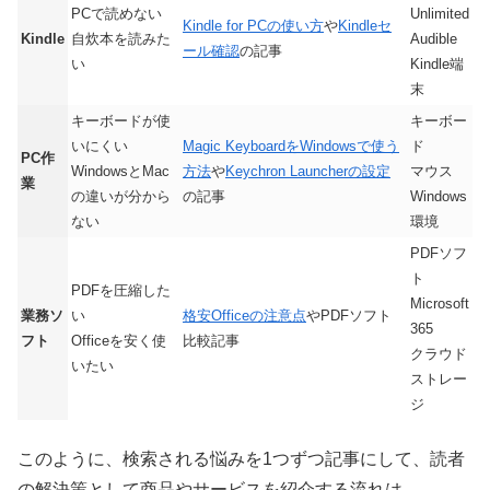
PCで読めない
Unlimited
Kindle for PCの使い方
や
Kindleセ
Kindle
自炊本を読みた
Audible
ール確認
の記事
い
Kindle端
末
キーボードが使
キーボー
いにくい
Magic KeyboardをWindowsで使う
ド
PC作
WindowsとMac
方法
や
Keychron Launcherの設定
マウス
業
の違いが分から
の記事
Windows
ない
環境
PDFソフ
ト
PDFを圧縮した
Microsoft
業務ソ
い
格安Officeの注意点
やPDFソフト
365
フト
Officeを安く使
比較記事
クラウド
いたい
ストレー
ジ
このように、検索される悩みを1つずつ記事にして、読者
の解決策として商品やサービスを紹介する流れは、