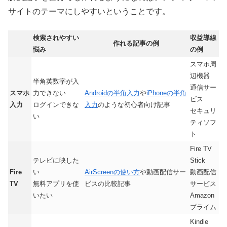
サイトのテーマにしやすいということです。
検索されやすい
収益導線
作れる記事の例
悩み
の例
スマホ周
辺機器
半角英数字が入
通信サー
スマホ
力できない
Androidの半角入力
や
iPhoneの半角
ビス
入力
ログインできな
入力
のような初心者向け記事
セキュリ
い
ティソフ
ト
Fire TV
テレビに映した
Stick
Fire
い
AirScreenの使い方
や動画配信サー
動画配信
TV
無料アプリを使
ビスの比較記事
サービス
いたい
Amazon
プライム
Kindle