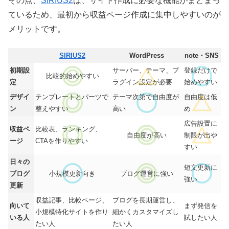
その点、
SIRIUS2
は、サイト作成に必要な機能がまとまっ
ているため、最初から収益ページ作成に集中しやすいのが
メリットです。
SIRIUS2
WordPress
note・SNS
初期設
サーバー、テーマ、プ
登録だけで
比較的始めやすい
定
ラグイン設定が必要
始めやすい
デザイ
テンプレートとパーツで
テーマ次第で自由度が
自由度は低
ン
整えやすい
高い
め
広告設置に
収益ペ
比較表、ランキング、
自由度が高い
制限が出や
ージ
CTAを作りやすい
すい
日々の
短文更新に
ブログ
小規模更新向き
ブログ運営に強い
強い
更新
収益記事、比較ページ、
ブログを長期運営し、
向いて
まず発信を
小規模特化サイトを作り
細かくカスタマイズし
いる人
試したい人
たい人
たい人