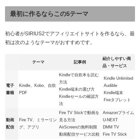
最初に作るならこの5テーマ
初心者がSIRIUS2でアフィリエイトサイトを作るなら、最
初は次のようなテーマがおすすめです。
紹介しやすい商
テーマ
記事例
品・サービス
Kindleで自炊本を読む
Kindle Unlimited
方法
電子
Kindle、Kobo、自炊
Audible
Kindle端末の選び方
書籍
PDF
Kindle端末
Kindleセールの確認方
Fireタブレット
法
Fire TV Stickで動画を
Amazonプライム
動画
Fire TV、ミラーリン
見る方法
U-NEXT
配信
グ、アプリ
AirScreenの無料制限
DMM TV
動画配信サービス比較
Fire TV Stick