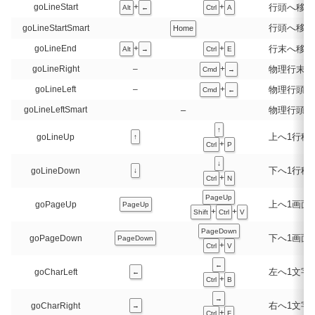
行頭へ移動
goLineStart
+
+
Alt
←
Ctrl
A
行頭へ移動
goLineStartSmart
Home
行末へ移動
goLineEnd
+
+
Alt
→
Ctrl
E
物理行末へ
goLineRight
–
+
Cmd
→
物理行頭へ
goLineLeft
–
+
Cmd
←
–
物理行頭へ
goLineLeftSmart
↑
上へ1行移
goLineUp
↑
+
Ctrl
P
↓
下へ1行移
goLineDown
↓
+
Ctrl
N
PageUp
上へ1画面
goPageUp
PageUp
+
+
Shift
Ctrl
V
PageDown
下へ1画面
goPageDown
PageDown
+
Ctrl
V
←
左へ1文字
goCharLeft
←
+
Ctrl
B
→
右へ1文字
goCharRight
→
+
Ctrl
F