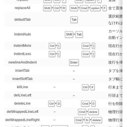
全て置換
replaceAll
+
+
+
+
+
Shift
Ctrl
R
Shift
Cmd
option
F
選択範囲が
defaultTab
Tab
なければタ
カーソル行
+
indentAuto
Shift
Tab
自動インデ
現在行か選
indentMore
+
+
Ctrl
]
Cmd
]
現在行か選
indentLess
+
+
Ctrl
[
Cmd
[
改行を挿入
newlineAndIndent
Enter
–
タブを挿入
insertTab
–
タブ幅に合
insertSoftTab
行末まで削
killLine
–
+
Ctrl
K
–
行頭まで削
delLineLeft
行を削除
deleteLine
+
+
Ctrl
D
Cmd
D
物理行頭ま
delWrappedLineLeft
–
+
Cmd
delete
物理行末ま
delWrappedLineRight
–
+
+
Cmd
fn
delete