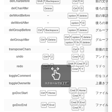
前の文字を
delCharBefore
+
+
Shift
Backspace
Ctrl
H
後ろの文字
delCharAfter
+
Delete
Ctrl
D
前の単語を
delWordBefore
–
+
option
delete
後ろの単語
delWordAfter
–
+
option
D
グループの
delGroupBefore
+
+
Ctrl
Backspace
option
delete
+
+
Ctrl
option
delete
グループの
+
delGroupAfter
Ctrl
Delete
+
+
option
fn
delete
前後の文字
transposeChars
–
+
Ctrl
T
アンドゥ
undo
+
+
Ctrl
Z
Cmd
Z
+
+
Shift
Cmd
Z
リドゥ
+
redo
Ctrl
Y
+
Cmd
Y
行をコメン
toggleComment
上書きフラ
スクロールできます
toggleOverwrite
Insert
+
Cmd
Home
ファイル先
+
goDocStart
Ctrl
Home
+
Cmd
↑
+
Cmd
End
ファイル末
+
goDocEnd
Ctrl
End
+
Cmd
↓