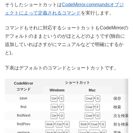
そうしたショートカットは
CodeMirror.commandsオブジ
ェクトによって定義されるコマンド
を実行します。
コマンドもそれに対応するショートカットもCodeMirrorの
デフォルトのままというのがほとんどのようです(独自に
追加していればさすがにマニュアルなどで明確にするか
と)。
下表はデフォルトのコマンドとショートカットです。
ショートカット
CodeMirror
コマンド
Windows
Mac
保存
save
+
+
Ctrl
S
Cmd
S
検索
find
+
+
Ctrl
F
Cmd
F
次を検索
findNext
+
+
Ctrl
G
Cmd
G
前を検索
findPrev
+
+
+
+
Shift
Ctrl
G
Shift
Cmd
G
置換
replace
+
+
+
+
Shift
Ctrl
F
Cmd
option
F