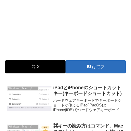
X
はてブ
iPadとiPhoneのショートカット
Windows・Mac・クラウドPC
キー(キーボードショートカット)
ハードウェアキーボードでキーボードシ
ョートが使えるiPad(iPadOS)と
iPhone(iOS)でハードウェアキーボード
(BluetoothキーボードやiPad用のMagic
Keyboard)などを接続した場合にキーボー
ドショートカット...
⌘キーの読み方はコマンド。Mac
Windows・Mac・クラウドPC