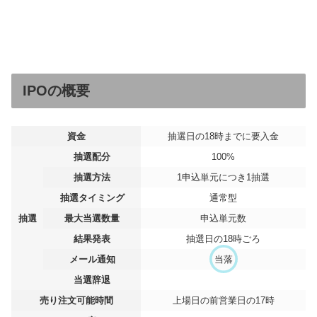
IPOの概要
資金
抽選日の18時までに要入金
抽選配分
100%
抽選方法
1申込単元につき1抽選
抽選タイミング
通常型
抽選
最大当選数量
申込単元数
結果発表
抽選日の18時ごろ
メール通知
当落
当選辞退
売り注文可能時間
上場日の前営業日の17時