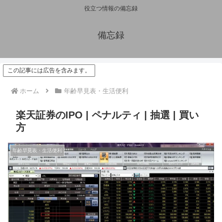
役立つ情報の備忘録
備忘録
この記事には広告を含みます。
ホーム
年齢早見表・生活便利
楽天証券のIPO | ペナルティ | 抽選 | 買い
方
年齢早見表・生活便利