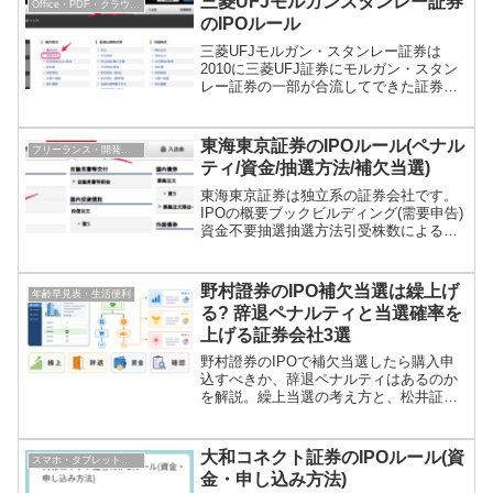
三菱UFJモルガンスタンレー証券
Office・PDF・クラウドサービス
ックあり資...
のIPOルール
三菱UFJモルガン・スタンレー証券は
2010に三菱UFJ証券にモルガン・スタン
レー証券の一部が合流してできた証券会
社です。IPOの概要ブックビルディング
(需要申告)資金チェックあり同一資金での
重複申込 資金拘束なし抽選抽選配分10%
東海東京証券のIPOルール(ペナル
フリーランス・開発・ブログ運営
最大当選...
ティ/資金/抽選方法/補欠当選)
東海東京証券は独立系の証券会社です。
IPOの概要ブックビルディング(需要申告)
資金不要抽選抽選方法引受株数による最
大当選数 1単元(ダイレクトコース) 資金
抽選時に必要同一資金で同一抽選日 不可
メール通知あり購入申込当選辞退最大1年
野村證券のIPO補欠当選は繰上げ
年齢早見表・生活便利
6ヶ月抽...
る? 辞退ペナルティと当選確率を
上げる証券会社3選
野村證券のIPOで補欠当選したら購入申
込すべきか、辞退ペナルティはあるのか
を解説。繰上当選の考え方と、松井証
券、マネックス証券、岩井コスモ証券を
使ってIPO抽選機会を増やす方法を紹介
します。
大和コネクト証券のIPOルール(資
スマホ・タブレット・ガジェット
金・申し込み方法)