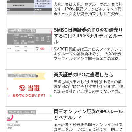
大和証券は大和証券グループの証券会社
です。IPOの概要ブックビルディング資
金チェックあり資金拘束なし抽選資金抽
選時に必要完全平等抽選個人への販売数
量の10%最大当選数量1単元同一資金で同
一当選日可結果発表抽選日の翌営業日の6
SMBC日興証券のIPOを初値売り
年齢早見表・生活便利
時以降メール通知...
するには? IPOペナルティとルー
ル
SMBC日興証券は三井住友フィナンシャ
ルグループの証券会社です。IPOの概要
ブックビルディング同一資金での重複申
込不可抽選平等抽選10%ステージ抽選5%
最大当選数量1単元抽選タイミング前期型
結果発表抽選日の17時以降メール通知当
楽天証券のIPOに当選したら
年齢早見表・生活便利
落購入申込当...
当選し購入申込したIPO株は上場日の前
営業日の17時に売り注文を出せます。他
の証券会社だと上場日の朝でないと売り
注文を出せないところが多いのですが楽
天証券なら余裕をもって売り注文を出せ
ます。IPO株が購入されるといつものIPO
画面に「保有商...
岡三オンライン証券のIPOルール
年齢早見表・生活便利
とペナルティ
岡三証券と経営統合岡三オンライン証券
は岡三グループの証券会社です。岡三グ