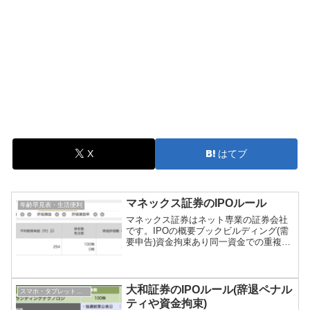
X
はてブ
マネックス証券のIPOルール
年齢早見表・生活便利
マネックス証券はネット専業の証券会社
です。IPOの概要ブックビルディング(需
要申告)資金拘束あり同一資金での重複申
込不可抽選抽選配分100%抽選方法1口座1
票最大当選数1単元結果発表抽選日の
20:30以降メール通知当落購入申込当選辞
退ペナル...
大和証券のIPOルール(辞退ペナル
スマホ・タブレット・ガジェット
ティや資金拘束)