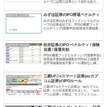
ループには岡三証券という会社もあり紛
らわしいのですが、岡三オンライン証券
は岡三証券とは別会社です。岡三オンラ
イン証券はその名の通りネット(オンライ
みずほ証券のIPO辞退ペナルティ
年齢早見表・生活便利
ン)専業、岡三証券は対...
みずほ証券はみずほフィナンシャルグル
ープの証券会社です。IPOの概要ブック
ビルディング(需要申告)前受金不要抽選ネ
ット抽選配分10%以上抽選方法1口座1抽
選最大当選数量1単元結果発表抽選日翌日
の6時メール通知当落、繰り上げ結果補欠
当選繰り上...
松井証券のIPO ペナルティ / 保険
年齢早見表・生活便利
当選 / 落選失効
IPOの概要ブックビルディング(需要申告)
前受金不要抽選抽選配分70%以上抽選方
法平等抽選資金不要メール通知なし購入
申込当選辞退ペナルティ6ヶ月間抽選対象
から除外資金購入申込で初めて必要にな
る売り注文注文可能時間上場日の前営業
三菱UFJ eスマート証券(auカブ
年齢早見表・生活便利
日の17時注文...
コム証券)のIPOルール
三菱UFJ eスマート証券は「auカブコム
証券」から社名変更されました。「auカ
ブコム証券」の前は「カブドットコム証
券」という社名でした。株式の特殊注文
の種類が多いことで有名です。IPOの概
要ブックビルディング(需要申告)資金チェ