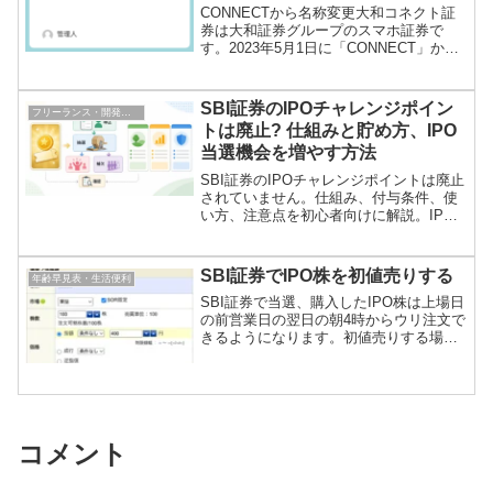
CONNECTから名称変更大和コネクト証
券は大和証券グループのスマホ証券で
す。2023年5月1日に「CONNECT」から
「大和コネクト証券」に社名変更されま
した。IPOの概要ブックビルディング資
金不要抽選資金抽選時に必要同一資金で
SBI証券のIPOチャレンジポイン
フリーランス・開発・ブログ運営
同一抽選日...
トは廃止? 仕組みと貯め方、IPO
当選機会を増やす方法
SBI証券のIPOチャレンジポイントは廃止
されていません。仕組み、付与条件、使
い方、注意点を初心者向けに解説。IPO
の当選機会を増やすために併用したい松
井証券、マネックス証券、岩井コスモ証
券も比較します。
SBI証券でIPO株を初値売りする
年齢早見表・生活便利
SBI証券で当選、購入したIPO株は上場日
の前営業日の翌日の朝4時からウリ注文で
きるようになります。初値売りする場
合、上場日が休日明けの場合は前日以前
に余裕を持って売り注文を出せます。上
場日が休日明けでない場合は朝4時から9
時の間に売る注文...
コメント