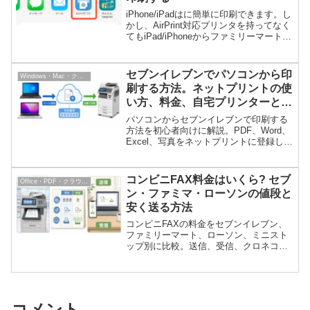
iPhone/iPadはに簡単に印刷できます。し
かし、AirPrint対応プリンタを持ってなく
てもiPad/iPhoneからファミリーマートや
ローソンのマルチコピー機に印刷できま
す(セブンイレブンのマルチコピー機は印
刷方法が異なります)。印...
セブンイレブンでパソコンから印
Windows・Mac・クラウドPC
刷する方法。ネットプリントの使
い方、料金、自宅プリンターとの
比較
パソコンからセブンイレブンで印刷する
方法を初心者向けに解説。PDF、Word、
Excel、写真をネットプリントに登録して
マルチコピー機で印刷する手順、料金、
注意点、自宅プリンターやPDF編集ソフ
トを使う選び方も紹介します。
コンビニFAX料金はいくら? セブ
Office・PDF・クラウドサービス
ン・ファミマ・ローソンの値段と
安く送る方法
コンビニFAXの料金をセブンイレブン、
ファミリーマート、ローソン、ミニスト
ップ別に比較。送信、受信、クロネコ
FAXの値段と、コンビニより安く自宅か
ら送れるインターネットFAXも解説しま
す。
コメント