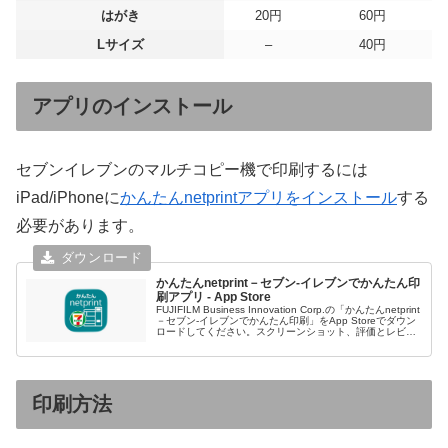
はがき
20円
60円
Lサイズ
–
40円
アプリのインストール
セブンイレブンのマルチコピー機で印刷するには
iPad/iPhoneに
かんたんnetprintアプリをインストール
する
必要があります。
かんたんnetprint－セブン‐イレブンでかんたん印
刷アプリ - App Store
FUJIFILM Business Innovation Corp.の「かんたんnetprint
－セブン‐イレブンでかんたん印刷」をApp Storeでダウン
ロードしてください。スクリーンショット、評価とレビュ
ー、ユーザのヒント、「かんたん...
印刷方法