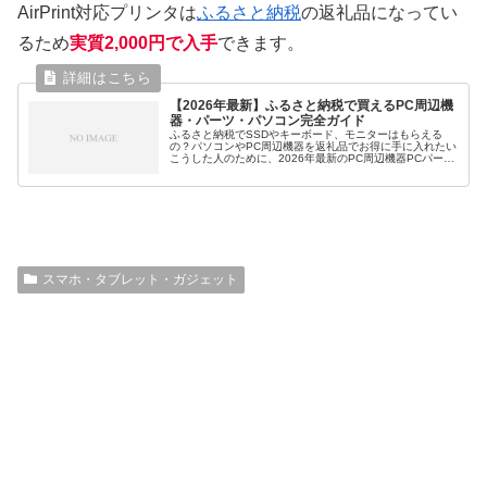
AirPrint対応プリンタは
ふるさと納税
の返礼品になってい
るため
実質2,000円で入手
できます。
【2026年最新】ふるさと納税で買えるPC周辺機
器・パーツ・パソコン完全ガイド
ふるさと納税でSSDやキーボード、モニターはもらえる
の？パソコンやPC周辺機器を返礼品でお得に手に入れたい
こうした人のために、2026年最新のPC周辺機器PCパーツ
ノートPCがもらえる自治体と返礼品をすべて調査しまし
た。ふるさと納税で「PC...
スマホ・タブレット・ガジェット