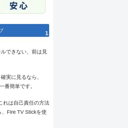
ブ
1
トールできない、前は見
ま確実に見るなら、
法が一番簡単
です。
が、これは自己責任の方法
 TV Stickを使