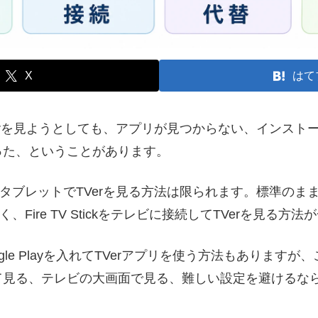
X
はて
TVerを見ようとしても、アプリが見つからない、インス
った、ということがあります。
reタブレットでTVerを見る方法は限られます。標準のま
なく、
Fire TV Stickをテレビに接続してTVerを見る方
oogle Playを入れてTVerアプリを使う方法もあります
る、テレビの大画面で見る、難しい設定を避けるなら、Fire
。