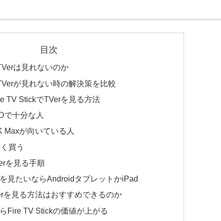
目次
TVerは見れないのか
でTVerが見れない時の解決策を比較
 TV StickでTVerを見る方法
ck HDで十分な人
ck 4K Maxが向いている人
安く買う
でTVerを見る手順
を見たいならAndroidタブレットかiPad
xでTVerを見る方法はおすすめできるのか
Fire TV Stickの価値が上がる