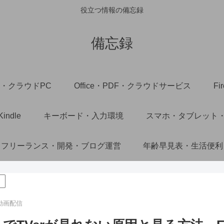
役立つ情報の備忘録
備忘録
ac・クラウドPC
Office・PDF・クラウドサービス
F
ndle
キーボード・入力環境
スマホ・タブレット
フリーランス・開発・ブログ運営
年齢早見表・生活便利
・動画配信