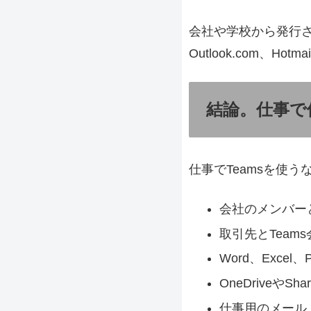
会社や学校から発行
Outlook.com、H
結論。仕事で
仕事でTeamsを使
会社のメンバー
取引先とTeam
Word、Excel
OneDriveやS
仕事用のメール