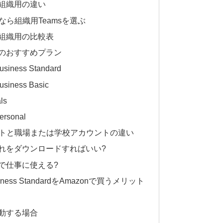
と組織用の違い
ら組織用Teamsを選ぶ
と組織用の比較表
めのおすすめプラン
Business Standard
Business Basic
ls
ersonal
アカウントと職場または学校アカウントの違い
どれをダウンロードすればいい?
けで仕事に使える?
 Business StandardをAmazonで買うメリット
起動する場合