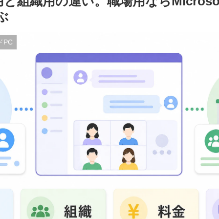
用と組織用の違い。職場用ならMicrosoft
選ぶ
ドPC