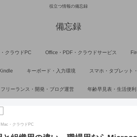
役立つ情報の備忘録
備忘録
ac・クラウドPC
Office・PDF・クラウドサービス
F
ndle
キーボード・入力環境
スマホ・タブレット
フリーランス・開発・ブログ運営
年齢早見表・生活便利
s・Mac・クラウドPC