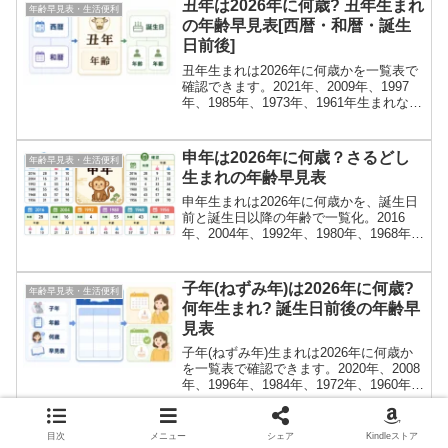
丑年は2026年に何歳? 丑年生まれ
年齢早見表・生活便利
の年齢早見表[西暦・和暦・誕生
日前後]
丑年生まれは2026年に何歳かを一覧表で
確認できます。2021年、2009年、1997
年、1985年、1973年、1961年生まれなど
の年齢を、誕生日前と誕生日以降、西
暦、和暦つきでまとめました。
申年は2026年に何歳？さるどし
年齢早見表・生活便利
生まれの年齢早見表
申年生まれは2026年に何歳かを、誕生日
前と誕生日以降の年齢で一覧化。2016
年、2004年、1992年、1980年、1968年、
1956年など、さるどし生まれの西暦、和
暦、年齢がすぐ分かります。
子年(ねずみ年)は2026年に何歳?
年齢早見表・生活便利
何年生まれ? 誕生日前後の年齢早
見表
子年(ねずみ年)生まれは2026年に何歳か
を一覧表で確認できます。2020年、2008
年、1996年、1984年、1972年、1960年、
1948年生まれの年齢を誕生日前と誕生日
以降に分けて掲載。
目次
メニュー
シェア
Kindleストア
辰年の人は何歳？何年生まれ？
年齢早見表・生活便利