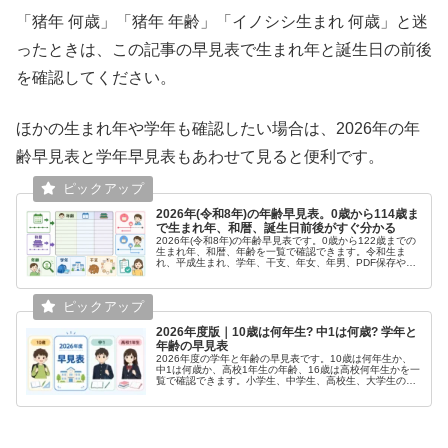
「猪年 何歳」「猪年 年齢」「イノシシ生まれ 何歳」と迷
ったときは、この記事の早見表で生まれ年と誕生日の前後
を確認してください。
ほかの生まれ年や学年も確認したい場合は、2026年の年
齢早見表と学年早見表もあわせて見ると便利です。
2026年(令和8年)の年齢早見表。0歳から114歳ま
で生まれ年、和暦、誕生日前後がすぐ分かる
2026年(令和8年)の年齢早見表です。0歳から122歳までの
生まれ年、和暦、年齢を一覧で確認できます。令和生ま
れ、平成生まれ、学年、干支、年女、年男、PDF保存や印
刷の確認にも使えます。
2026年度版｜10歳は何年生? 中1は何歳? 学年と
年齢の早見表
2026年度の学年と年齢の早見表です。10歳は何年生か、
中1は何歳か、高校1年生の年齢、16歳は高校何年生かを一
覧で確認できます。小学生、中学生、高校生、大学生の生
まれ年も掲載。