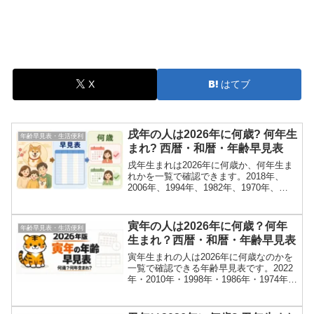
X
はてブ
戌年の人は2026年に何歳? 何年生
年齢早見表・生活便利
まれ? 西暦・和暦・年齢早見表
戌年生まれは2026年に何歳か、何年生ま
れかを一覧で確認できます。2018年、
2006年、1994年、1982年、1970年、
1958年、1946年などの西暦、和暦、誕生
日前後の年齢をまとめました。
寅年の人は2026年に何歳？何年
年齢早見表・生活便利
生まれ？西暦・和暦・年齢早見表
寅年生まれの人は2026年に何歳なのかを
一覧で確認できる年齢早見表です。2022
年・2010年・1998年・1986年・1974年・
1962年・1950年・1938年・1926年生まれ
の年齢を、西暦・和暦とあわせてわかり
やすくまとめました。