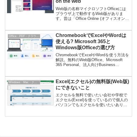
on the web
Web版の名称マイクロソフトOfficeには
ブラウザ上で動作するWeb版がありま
す。昔は「Office Online (オフィスオンラ
イン)」という名称だったですが、2019年
7月に以下のように名称変更されました。
新名称(2019年７月〜)...
ChromebookでExcelやWordは
Office・PDF・クラウドサービス
使える? Microsoft 365と
Windows版Officeの選び方
ChromebookでExcelやWordを使う方法を
解説。無料のWeb版Office、Microsoft
365 Personal、法人向けBusiness
Basic、Windows版Officeが必要な場合の
クラウドPCまで整理します。
Excel(エクセル)の無料版(Web版)
Windows・Mac・クラウドPC
にできないこと
エクセルを無料で使いたい会社や学校で
エクセル(Excel)を使っているので個人の
パソコンでもエクセルを使いたいありが
ちな話ですが、エクセルは有料ソフトで
す。マイクロソフト製でない表計算ソフ
トにはGoogleスプレッドシートなど無料
で使えるも...