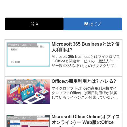
X
はてブ
Microsoft 365 Businessとは? 個
Windows・Mac・クラウドPC
人利用は?
Microsoft 365 Businessとはマイクロソフ
トOfficeと関連サービスの一般法人(ユー
ザー数300人以下)向けのサブスクリプシ
ョン(年間、または月間利用料で使う契約)
です。Microsoft 365 Businessのプラ...
Officeの商用利用とは? バレる?
Office・PDF・クラウドサービス
マイクロソフトOfficeの商用利用権マイ
クロソフトOfficeには商用利用権が付属
しているライセンスと付属していないラ
イセンスがあります。商用利用とは業務
や収益を得るための活動に使うことで
す。例えば会社のExcelファイル(会社で
すから商...
Microsoft Office Online(オフィス
Windows・Mac・クラウドPC
オンライン) ー Web版のOffice